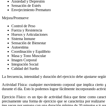
Ansiedad y Depresión
Sensación de Estrés
Envejecimiento Prematuro
Mejora/Promueve
Control de Peso
Fuerza y Resistencia
Huesos y Articulaciones
Sistema Inmune
Sensación de Bienestar
Autoestima
Coordinación y Equilibrio
Masa y Tono Muscular
Imagen Corporal
Integración Social
Calidad del Sueño
La frecuencia, intensidad y duración del ejercicio debe ajustarse seg
Actividad Física: cualquier movimiento corporal que implica cierto 
durante el día. Esto lo podemos lograr fácilmente incorporando activida
Ejercicio Físico: es un tipo de actividad física que tiene como caract
precisamente una forma de ejercicio que se caracteriza por realizars
tres veces por semana con una duración mínima de 20 minutos e ir au