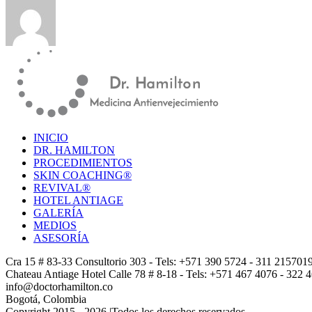
INICIO
DR. HAMILTON
PROCEDIMIENTOS
SKIN COACHING®
REVIVAL®
HOTEL ANTIAGE
GALERÍA
MEDIOS
ASESORÍA
Cra 15 # 83-33 Consultorio 303 - Tels: +571 390 5724 - 311 215701
Chateau Antiage Hotel Calle 78 # 8-18 - Tels: +571 467 4076 - 322
info@doctorhamilton.co
Bogotá, Colombia
Copyright 2015 -
2026 |Todos los derechos reservados