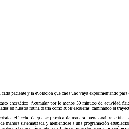
ún cada paciente y la evolución que cada uno vaya experimentando para 
gasto energético. Acumular por lo menos 30 minutos de actividad físi
des en nuestra rutina diaria como subir escaleras, caminando el trayecto 
erística el hecho de que se practica de manera intencional, repetitiva, 
e de manera sistematizada y ateniéndose a una programación establecida
mentando la duración e intensidad. Se recomiendan ejercicios aeróbic