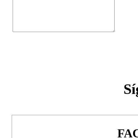
Sí
FA